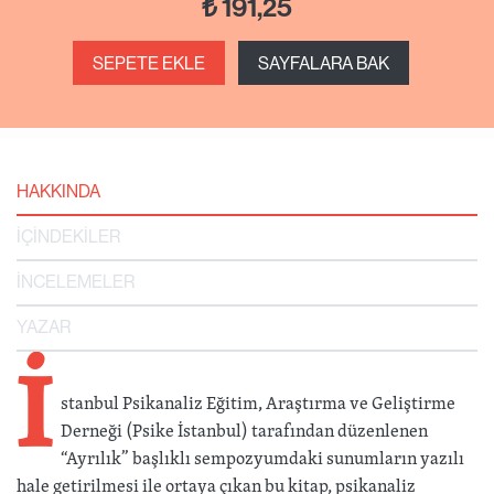
₺
191,25
SEPETE EKLE
SAYFALARA BAK
HAKKINDA
İÇİNDEKİLER
İNCELEMELER
YAZAR
İ
stanbul Psikanaliz Eğitim, Araştırma ve Geliştirme
Derneği (Psike İstanbul) tarafından düzenlenen
“Ayrılık” başlıklı sempozyumdaki sunumların yazılı
hale getirilmesi ile ortaya çıkan bu kitap, psikanaliz