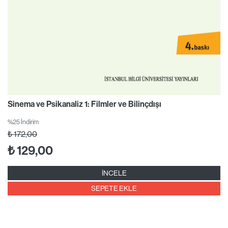
Sinema ve Psikanaliz 1: Filmler ve Bilinçdışı
%25 İndirim
₺
172,00
₺
129,00
İNCELE
SEPETE EKLE