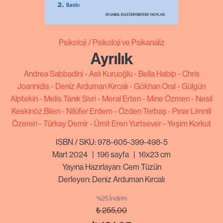
Psikoloji
Psikoloji ve Psikanaliz
Ayrılık
Andrea Sabbadini
Aslı Kuruoğlu
Bella Habip
Chris
Joannidis
Deniz Arduman Kırcalı
Gökhan Oral
Gülgün
Alptekin
Melis Tanık Sivri
Meral Erten
Mine Özmen
Nesli
Keskinöz Bilen
Nilüfer Erdem
Özden Terbaş
Pınar Limnili
Özeren
Türkay Demir
Ümit Eren Yurtsever
Yeşim Korkut
ISBN / SKU: 978-605-399-498-5
Mart 2024
|
196
sayfa
|
16x23 cm
Yayına Hazırlayan: Cem Tüzün
Derleyen: Deniz Arduman Kırcalı
%25 İndirim
₺
255,00