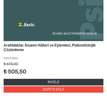
Arafdalıklar: İnsanın Hâlleri ve Eylemleri, Psikomitolojik
Çözümleme
%25 İndirim
₺
674,00
₺
505,50
İNCELE
SEPETE EKLE