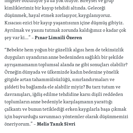
imgeler bozuluyor ya da yok oluyor. Bireysel ve grup
kimliklerimiz bir kayıp tehdidi altında. Geleceği
düşünmek, hayal etmek zorlaşıyor, kaygılanıyoruz.
Kısacası ezici bir kayıp yaşantısının içine düşmüş gibiyiz.
Ayrılmak ve yasını tutmak zorunda kaldığımız o kadar çok
şey var ki…” –
Pınar Limnili Özeren
“Bebekte hem yoğun bir güzellik algısı hem de tekinsizlik
duyguları uyandıran anne bedeninden sağlıklı bir şekilde
ayrışamamanın toplumsal alanda ne gibi sonuçları olabilir?
Örneğin dünyada ve ülkemizde kadın bedenine yönelik
gitgide artan tahammülsüzlüğü, sınırlandırmaları ve
şiddeti bu bağlamda ele alabilir miyiz? Bu tarz tutum ve
davranışları, iğdiş edilme tehdidine karsı dişili reddeden
toplumların anne bedeniyle karşılaşmanın yarattığı
çalkantı ve bunun tetiklediği erken kaygılarla başa çıkmak
için başvurduğu savunmacı yöntemler olarak düşünmemizi
öneriyorum.” –
Melis Tanık Sivri