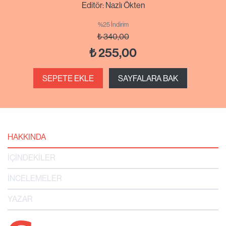
Editör: Nazlı Ökten
%25 İndirim
₺
340,00
₺
255,00
SEPETE EKLE
SAYFALARA BAK
HAKKINDA
İÇİNDEKİLER
İNCELEMELER
YAZAR