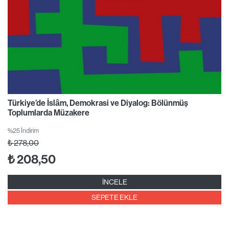
Türkiye’de İslâm, Demokrasi ve Diyalog: Bölünmüş
Toplumlarda Müzakere
%25 İndirim
₺
278,00
₺
208,50
İNCELE
SEPETE EKLE