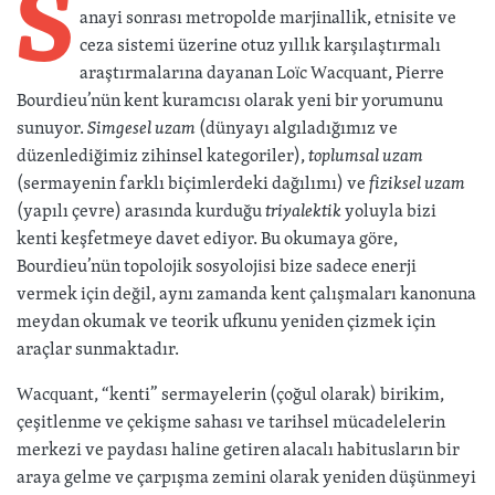
S
anayi sonrası metropolde marjinallik, etnisite ve
ceza sistemi üzerine otuz yıllık karşılaştırmalı
araştırmalarına dayanan Loïc Wacquant, Pierre
Bourdieu’nün kent kuramcısı olarak yeni bir yorumunu
sunuyor.
Simgesel uzam
(dünyayı algıladığımız ve
düzenlediğimiz zihinsel kategoriler),
toplumsal uzam
(sermayenin farklı biçimlerdeki dağılımı) ve
fiziksel uzam
(yapılı çevre) arasında kurduğu
triyalektik
yoluyla bizi
kenti keşfetmeye davet ediyor. Bu okumaya göre,
Bourdieu’nün topolojik sosyolojisi bize sadece enerji
vermek için değil, aynı zamanda kent çalışmaları kanonuna
meydan okumak ve teorik ufkunu yeniden çizmek için
araçlar sunmaktadır.
Wacquant, “kenti” sermayelerin (çoğul olarak) birikim,
çeşitlenme ve çekişme sahası ve tarihsel mücadelelerin
merkezi ve paydası haline getiren alacalı habitusların bir
araya gelme ve çarpışma zemini olarak yeniden düşünmeyi