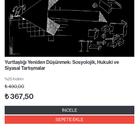
Yurttaşlığı Yeniden Düşünmek: Sosyolojik, Hukuki ve
Siyasal Tartışmalar
%25 İndirim
₺
490,00
₺
367,50
İNCELE
SEPETE EKLE