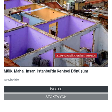
Mülk, Mahal, İnsan: İstanbul’da Kentsel Dönüşüm
%25 İndirim
İNCELE
STOKTA YOK