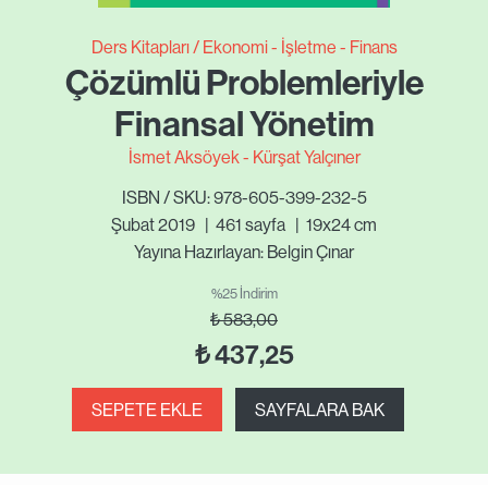
Ders Kitapları
Ekonomi - İşletme - Finans
Çözümlü Problemleriyle
Finansal Yönetim
İsmet Aksöyek
Kürşat Yalçıner
ISBN / SKU: 978-605-399-232-5
Şubat 2019
|
461
sayfa
|
19x24 cm
Yayına Hazırlayan: Belgin Çınar
%25 İndirim
₺
583,00
₺
437,25
SEPETE EKLE
SAYFALARA BAK