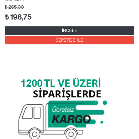
₺
265,00
₺
198,75
İNCELE
SEPETE EKLE