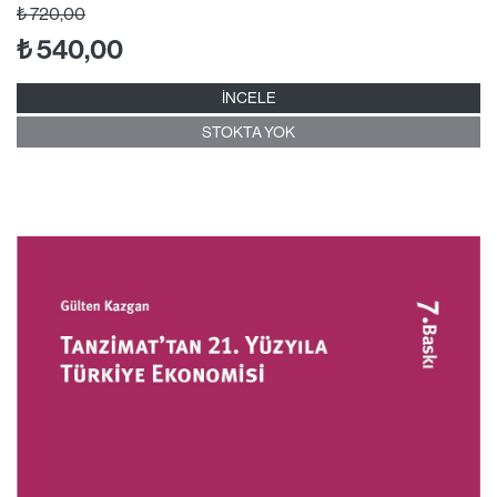
₺
720,00
₺
540,00
İNCELE
STOKTA YOK