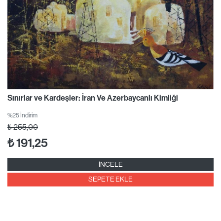
Sınırlar ve Kardeşler: İran Ve Azerbaycanlı Kimliği
%25 İndirim
₺
255,00
₺
191,25
İNCELE
SEPETE EKLE