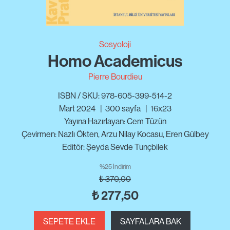
Sosyoloji
Homo Academicus
Pierre Bourdieu
ISBN / SKU: 978-605-399-514-2
Mart 2024
|
300
sayfa
|
16x23
Yayına Hazırlayan: Cem Tüzün
Çevirmen: Nazlı Ökten, Arzu Nilay Kocasu, Eren Gülbey
Editör: Şeyda Sevde Tunçbilek
%25 İndirim
₺
370,00
₺
277,50
SEPETE EKLE
SAYFALARA BAK