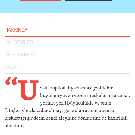
HAKKINDA
İÇİNDEKİLER
İNCELEMELER
YAZAR
“U
zak tropikal diyarlarda egzotik bir
büyünün güven veren muskalarını aramak
yerine, yerli büyücülükle ve onun
fetişleriyle alakadar olmayı göze alan acemi büyücü,
kışkırttığı şiddetin kendi aleyhine dönmesine de hazırlıklı
olmalıdır.”