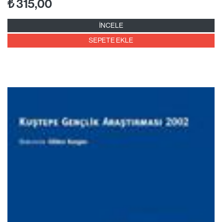
₺
315,00
İNCELE
SEPETE EKLE