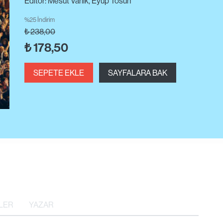
Editör: Mesut Varlık, Eyüp Tosun
%25 İndirim
₺
238,00
₺
178,50
SEPETE EKLE
SAYFALARA BAK
LER
YAZAR