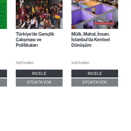
Türkiye’de Gençlik
Mülk, Mahal, İnsan:
Çalışması ve
İstanbul’da Kentsel
Politikaları
Dönüşüm
%25 İndirim
%25 İndirim
İNCELE
İNCELE
STOKTA YOK
STOKTA YOK