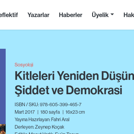
flektif
Yazarlar
Haberler
Üyelik
Hak
Sosyoloji
Kitleleri Yeniden Düş
Şiddet ve Demokrasi
ISBN / SKU: 978-605-399-465-7
Mart 2017
|
180
sayfa
|
16x23 cm
Yayına Hazırlayan: Fahri Aral
Derleyen: Zeynep Koçak