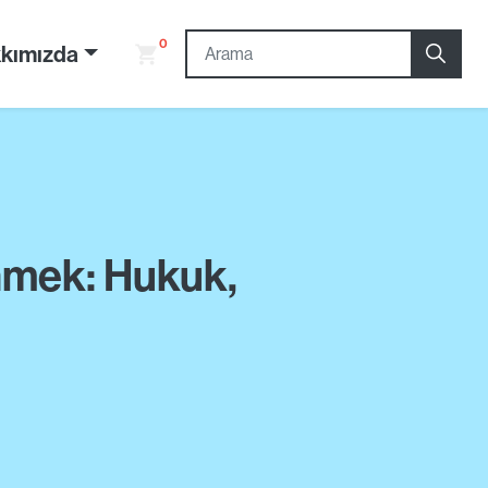
0
kımızda
ünmek: Hukuk,