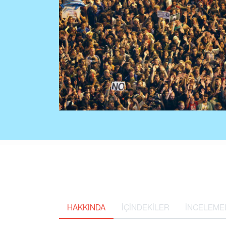
HAKKINDA
İÇİNDEKİLER
İNCELEME