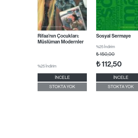
Rifaa’nın Çocukları:
Sosyal Sermaye
Müslüman Modernler
%25 İndirim
₺
150,00
₺
112,50
%25 İndirim
İNCELE
İNCELE
STOKTA YOK
STOKTA YOK