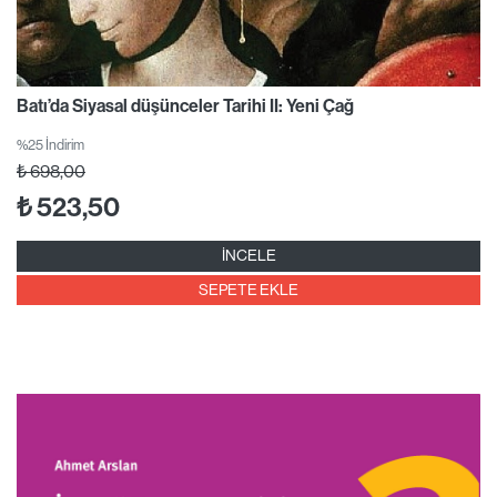
Batı’da Siyasal düşünceler Tarihi II: Yeni Çağ
%25 İndirim
₺
698,00
₺
523,50
İNCELE
SEPETE EKLE