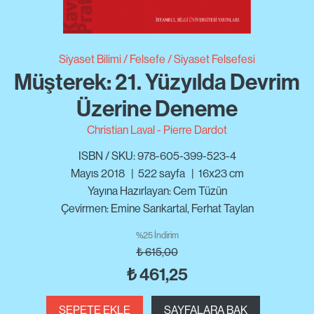
Siyaset Bilimi
Felsefe
Siyaset Felsefesi
Müşterek: 21. Yüzyılda Devrim
Üzerine Deneme
Christian Laval
Pierre Dardot
ISBN / SKU: 978-605-399-523-4
Mayıs 2018
|
522
sayfa
|
16x23 cm
Yayına Hazırlayan: Cem Tüzün
Çevirmen: Emine Sarıkartal, Ferhat Taylan
%25 İndirim
₺
615,00
₺
461,25
SEPETE EKLE
SAYFALARA BAK