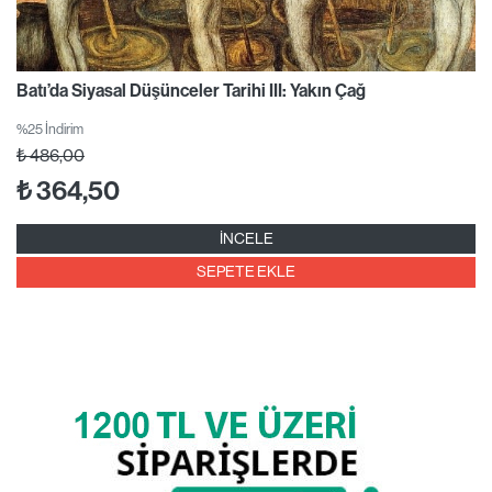
Batı’da Siyasal Düşünceler Tarihi III: Yakın Çağ
%25 İndirim
₺
486,00
₺
364,50
İNCELE
SEPETE EKLE