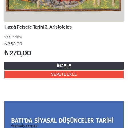
İlkçağ Felsefe Tarihi 3: Aristoteles
%25 İndirim
₺
360,00
₺
270,00
İNCELE
SEPETE EKLE