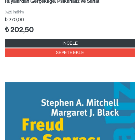
Rüyalardan Gerçekliğe: Psikanaliz ve Sanat
%25 İndirim
₺
270,00
₺
202,50
İNCELE
SEPETE EKLE