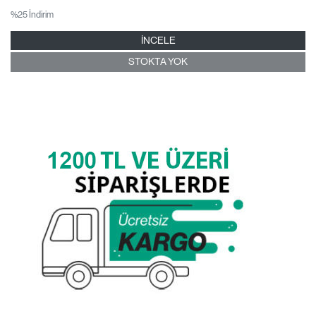
%25 İndirim
İNCELE
STOKTA YOK