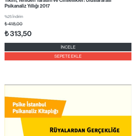
Yıkım, Yeniden Yaratım ve Cinsellikler: Uluslararası
Psikanaliz Yıllığı 2017
%25 İndirim
₺
418,00
₺
313,50
İNCELE
SEPETE EKLE