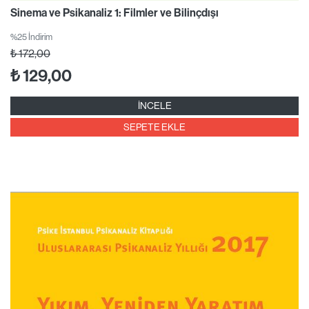
Sinema ve Psikanaliz 1: Filmler ve Bilinçdışı
%25 İndirim
₺
172,00
₺
129,00
İNCELE
SEPETE EKLE