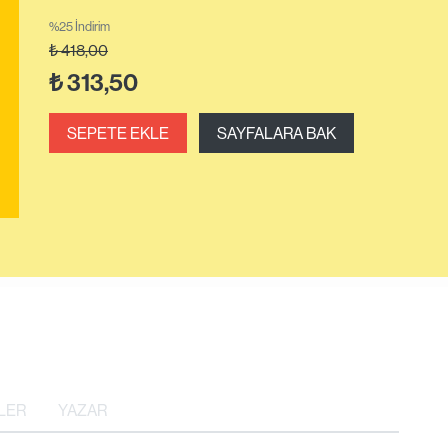
%25 İndirim
₺
418,00
₺
313,50
SEPETE EKLE
SAYFALARA BAK
LER
YAZAR