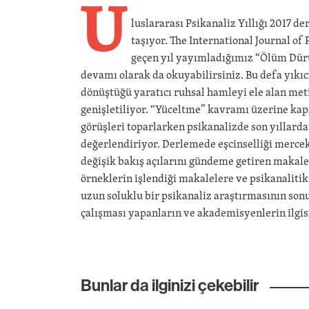
U
luslararası Psikanaliz Yıllığı 2017 d
taşıyor. The International Journal of
geçen yıl yayımladığımız “Ölüm Dürt
devamı olarak da okuyabilirsiniz. Bu defa yıkıcı
dönüştüğü yaratıcı ruhsal hamleyi ele alan meti
genişletiliyor. “Yüceltme” kavramı üzerine kap
görüşleri toparlarken psikanalizde son yıllarda
değerlendiriyor. Derlemede eşcinselliği mercek
değişik bakış açılarını gündeme getiren makalele
örneklerin işlendiği makalelere ve psikanalitik 
uzun soluklu bir psikanaliz araştırmasının son
çalışması yapanların ve akademisyenlerin ilgisi
Bunlar da ilginizi çekebilir