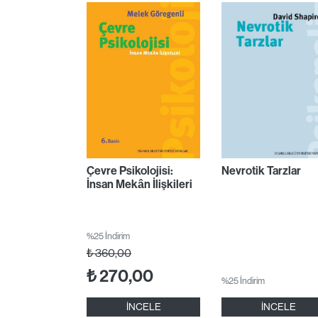
Çevre Psikolojisi:
Nevrotik Tarzlar
İnsan Mekân İlişkileri
%25 İndirim
₺
360,00
₺
270,00
%25 İndirim
İNCELE
İNCELE