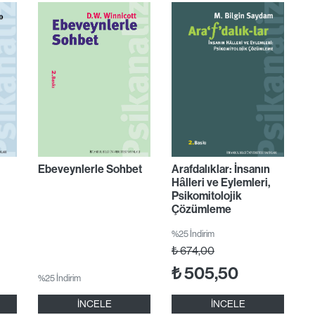
Ebeveynlerle Sohbet
Arafdalıklar: İnsanın
Hâlleri ve Eylemleri,
Psikomitolojik
Çözümleme
%25 İndirim
₺
674,00
₺
505,50
%25 İndirim
İNCELE
İNCELE