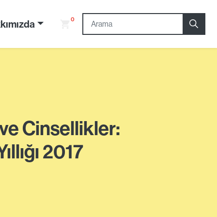
0
kımızda
e Cinsellikler:
ıllığı 2017