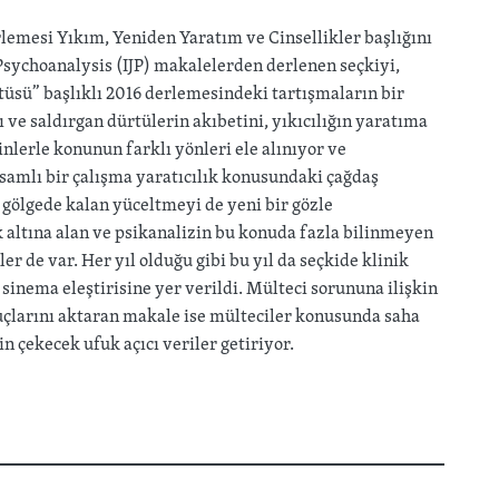
erlemesi Yıkım, Yeniden Yaratım ve Cinsellikler başlığını
 Psychoanalysis (IJP) makalelerden derlenen seçkiyi,
üsü” başlıklı 2016 derlemesindeki tartışmaların bir
 ve saldırgan dürtülerin akıbetini, yıkıcılığın yaratıma
nlerle konunun farklı yönleri ele alınıyor ve
samlı bir çalışma yaratıcılık konusundaki çağdaş
 gölgede kalan yüceltmeyi de yeni bir gözle
 altına alan ve psikanalizin bu konuda fazla bilinmeyen
r de var. Her yıl olduğu gibi bu yıl da seçkide klinik
sinema eleştirisine yer verildi. Mülteci sorununa ilişkin
uçlarını aktaran makale ise mülteciler konusunda saha
n çekecek ufuk açıcı veriler getiriyor.