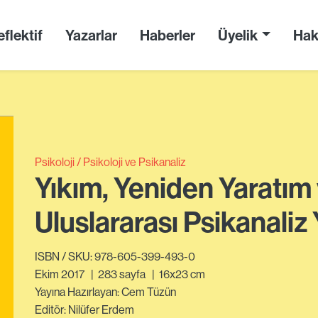
flektif
Yazarlar
Haberler
Üyelik
Hak
Psikoloji
Psikoloji ve Psikanaliz
Yıkım, Yeniden Yaratım v
Uluslararası Psikanaliz Y
ISBN / SKU: 978-605-399-493-0
Ekim 2017
|
283
sayfa
|
16x23 cm
Yayına Hazırlayan: Cem Tüzün
Editör: Nilüfer Erdem