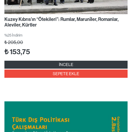
Kuzey Kıbrıs’ın “Ötekileri”: Rumlar, Marunîler, Romanlar,
Aleviler, Kürtler
%25 İndirim
₺
205,00
₺
153,75
İNCELE
SEPETE EKLE