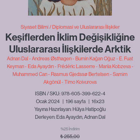
Siyaset Bilimi
Diplomasi ve Uluslararası İlişkiler
Keşiflerden İklim Değişikliğine
Uluslararası İlişkilerde Arktik
Adnan Dal
Andreas Østhagen
Bumin Kağan Oğuz
E. Fuat
Keyman
Eda Ayaydın
Frédéric Lasserre
Mariia Kobzeva
Muhammed Can
Rasmus Gjedssø Bertelsen
Samim
Akgönül
Timo Koivurova
ISBN / SKU: 978-605-399-622-4
Ocak 2024
|
196
sayfa
|
16x23
Yayına Hazırlayan: Hülya Hatipoğlu
Derleyen: Eda Ayaydın, Adnan Dal
%25 İndirim
₺
255,00