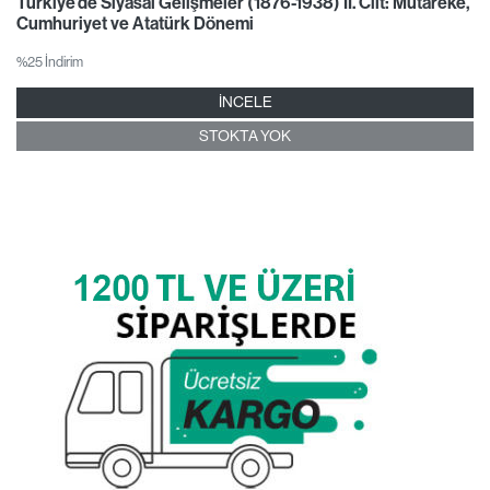
Türkiye’de Siyasal Gelişmeler (1876-1938) II. Cilt: Mütareke,
Cumhuriyet ve Atatürk Dönemi
%25 İndirim
İNCELE
STOKTA YOK