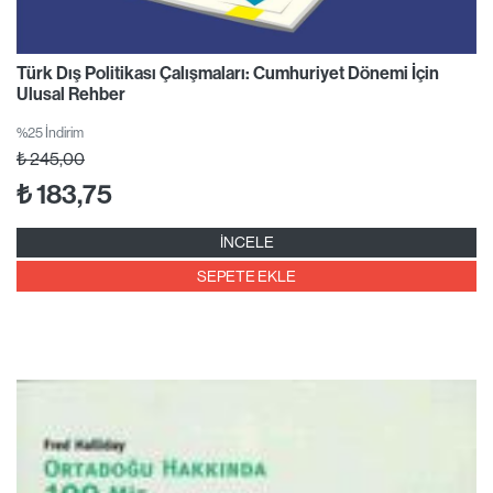
Türk Dış Politikası Çalışmaları: Cumhuriyet Dönemi İçin
Ulusal Rehber
%25 İndirim
₺
245,00
₺
183,75
İNCELE
SEPETE EKLE