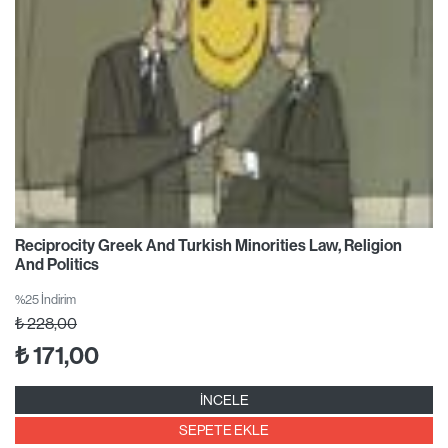
Reciprocity Greek And Turkish Minorities Law, Religion
And Politics
%25 İndirim
₺
228,00
₺
171,00
İNCELE
SEPETE EKLE