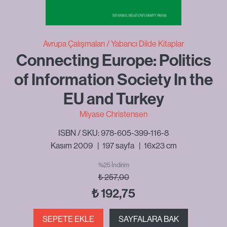
Avrupa Çalışmaları
Yabancı Dilde Kitaplar
Connecting Europe: Politics
of Information Society In the
EU and Turkey
Miyase Christensen
ISBN / SKU: 978-605-399-116-8
Kasım 2009
|
197
sayfa
|
16x23 cm
%25 İndirim
₺
257,00
₺
192,75
SEPETE EKLE
SAYFALARA BAK