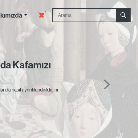
1
kımızda
da Kafamızı
nda nasıl ayrıntılandırıldığını