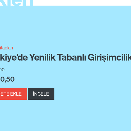
oji
mo Academicus
 Bourdieu
00
7,50
ETE EKLE
İNCELE