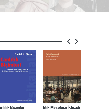
nlılık Biçimleri:
Etik Meselesi: İktisadi