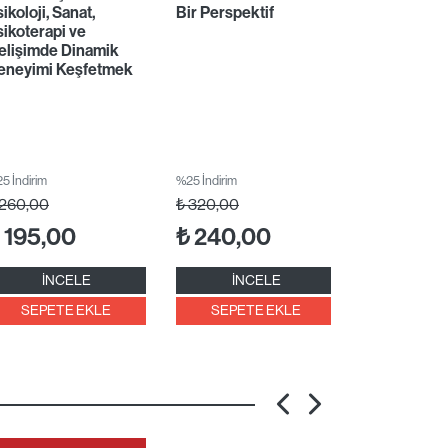
ikoloji, Sanat,
Bir Perspektif
sikoterapi ve
elişimde Dinamik
eneyimi Keşfetmek
5 İndirim
%25 İndirim
260,00
₺
320,00
195,00
₺
240,00
İNCELE
İNCELE
SEPETE EKLE
SEPETE EKLE