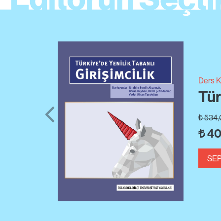
Sosyol
Ho
Pierre
₺
370,
₺
27
SEP