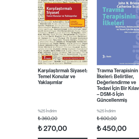
Karşılaştırmalı Siyaset:
Travma Terapisinin
Temel Konular ve
İlkeleri: Belirtiler,
Yaklaşımlar
Değerlendirme ve
Tedavi İçin Bir Kıla
– DSM-5 İçin
Güncellenmiş
%25 İndirim
%25 İndirim
₺
360,00
₺
600,00
₺
270,00
₺
450,00