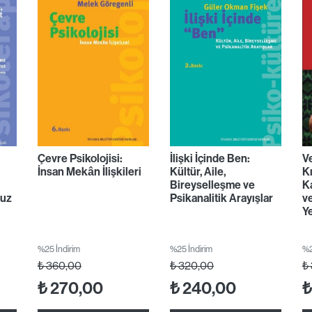
Çevre Psikolojisi:
İlişki İçinde Ben:
Ve
İnsan Mekân İlişkileri
Kültür, Aile,
Kı
Bireyselleşme ve
Ka
vuz
Psikanalitik Arayışlar
v
Y
%25 İndirim
%25 İndirim
%2
₺
360,00
₺
320,00
₺
₺
270,00
₺
240,00
₺