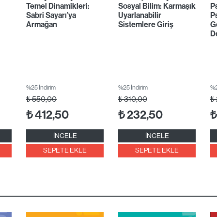
Temel Dinamikleri:
Sosyal Bilim: Karmaşık
Ps
Sabri Sayarı’ya
Uyarlanabilir
P
Armağan
Sistemlere Giriş
G
D
%25 İndirim
%25 İndirim
%2
₺
550,00
₺
310,00
₺
₺
412,50
₺
232,50
₺
İNCELE
İNCELE
SEPETE EKLE
SEPETE EKLE