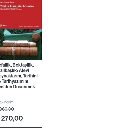
failik, Bektaşilik,
zılbaşlık: Alevi
ynaklarını, Tarihini
e Tarihyazımını
eniden Düşünmek
5 İndirim
360,00
270,00