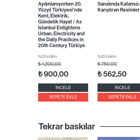
Aydınlanıyorken 20.
Sanatında Kafamızı
Yüzyıl Türkiyesi’nde
Karıştıran Resimler
Kent, Elektrik,
Gündelik Hayat / As
Istanbul Enlightens
Urban, Electricity and
the Daily Practices in
20th Century Türkiye
%25 İndirim
%25 İndirim
₺
1.200,00
₺
750,00
₺
900,00
₺
562,50
İNCELE
İNCELE
SEPETE EKLE
SEPETE EKLE
Tekrar baskılar