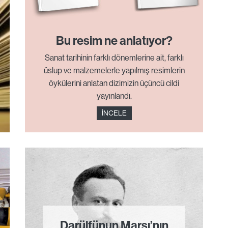
Bu resim ne anlatıyor?
Sanat tarihinin farklı dönemlerine ait, farklı
üslup ve malzemelerle yapılmış resimlerin
öykülerini anlatan dizimizin üçüncü cildi
yayınlandı.
İNCELE
Darülfünun Marşı’nın