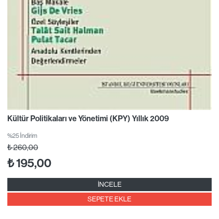
Kültür Politikaları ve Yönetimi (KPY) Yıllık 2009
%25 İndirim
₺
260,00
₺
195,00
İNCELE
SEPETE EKLE