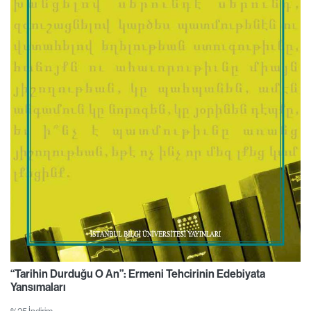
“Tarihin Durduğu O An”: Ermeni Tehcirinin Edebiyata
Yansımaları
%25 İndirim