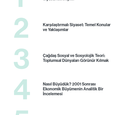
2
Karşılaştırmalı Siyaset: Temel Konular
ve Yaklaşımlar
3
Çağdaş Sosyal ve Sosyolojik Teori:
Toplumsal Dünyaları Görünür Kılmak
4
Nasıl Büyüdük? 2001 Sonrası
Ekonomik Büyümenin Analitik Bir
İncelemesi