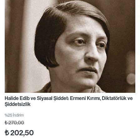
Halide Edib ve Siyasal Şiddet: Ermeni Kırımı, Diktatörlük ve
Şiddetsizlik
%25 İndirim
₺
270,00
₺
202,50