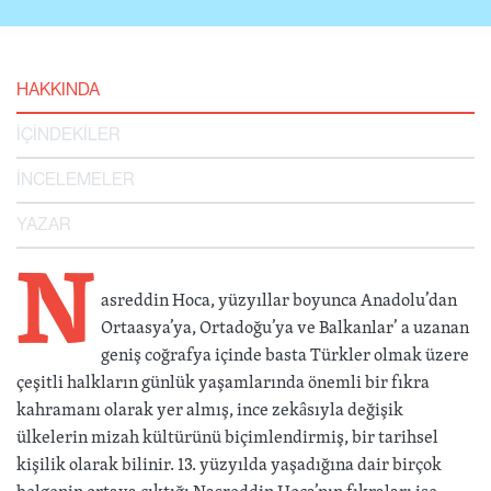
HAKKINDA
İÇİNDEKİLER
İNCELEMELER
YAZAR
N
asreddin Hoca, yüzyıllar boyunca Anadolu’dan
Ortaasya’ya, Ortadoğu’ya ve Balkanlar’ a uzanan
geniş coğrafya içinde basta Türkler olmak üzere
çeşitli halkların günlük yaşamlarında önemli bir fıkra
kahramanı olarak yer almış, ince zekâsıyla değişik
ülkelerin mizah kültürünü biçimlendirmiş, bir tarihsel
kişilik olarak bilinir. 13. yüzyılda yaşadığına dair birçok
belgenin ortaya çıktığı Nasreddin Hoca’nın fıkraları ise