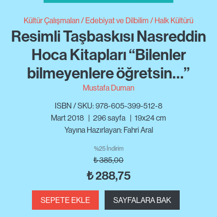
Kültür Çalışmaları
Edebiyat ve Dilbilim
Halk Kültürü
Resimli Taşbaskısı Nasreddin
Hoca Kitapları “Bilenler
bilmeyenlere öğretsin…”
Mustafa Duman
ISBN / SKU: 978-605-399-512-8
Mart 2018
|
296
sayfa
|
19x24 cm
Yayına Hazırlayan: Fahri Aral
%25 İndirim
₺
385,00
₺
288,75
SEPETE EKLE
SAYFALARA BAK