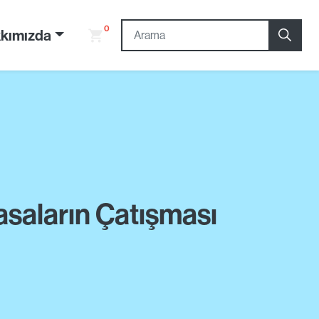
0
kımızda
asaların Çatışması