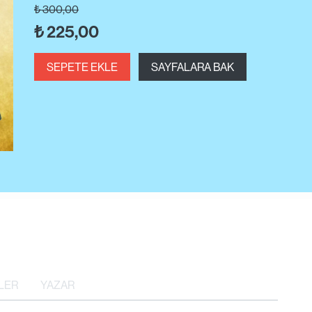
₺
300,00
₺
225,00
SEPETE EKLE
SAYFALARA BAK
LER
YAZAR