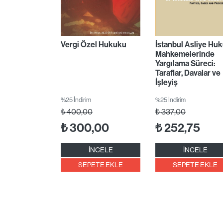
Vergi Özel Hukuku
İstanbul Asliye Hu
Mahkemelerinde
Yargılama Süreci:
Taraflar, Davalar ve
İşleyiş
%25 İndirim
%25 İndirim
₺
400,00
₺
337,00
₺
300,00
₺
252,75
İNCELE
İNCELE
SEPETE EKLE
SEPETE EKLE