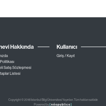
nevi Hakkında
Kullanıcı
mızda
Giriş / Kayıt
 Politikası
li Satış Sözleşmesi
taplar Listesi
Copyright © 2018 İstanbul Bilgi Üniversitesi Yayınları. Tüm hakları saklıdır.
Powered by
[
néopublico
]