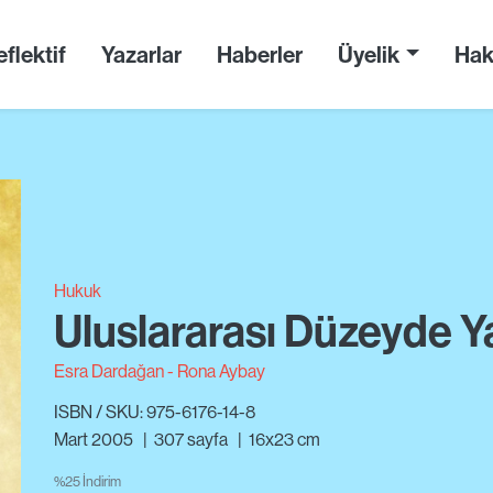
flektif
Yazarlar
Haberler
Üyelik
Hak
Hukuk
Uluslararası Düzeyde Y
Esra Dardağan
Rona Aybay
ISBN / SKU: 975-6176-14-8
Mart 2005
|
307
sayfa
|
16x23 cm
%25 İndirim