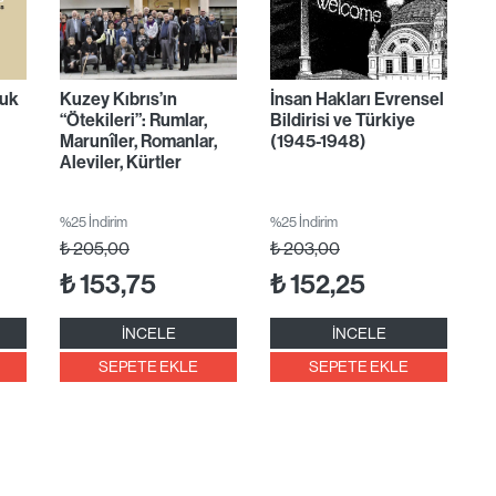
kuk
Kuzey Kıbrıs’ın
İnsan Hakları Evrensel
“Ötekileri”: Rumlar,
Bildirisi ve Türkiye
Marunîler, Romanlar,
(1945-1948)
Aleviler, Kürtler
%25 İndirim
%25 İndirim
₺
205,00
₺
203,00
₺
153,75
₺
152,25
İNCELE
İNCELE
SEPETE EKLE
SEPETE EKLE