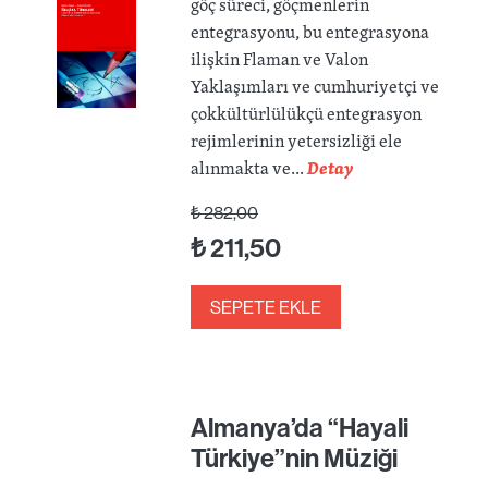
göç süreci, göçmenlerin
entegrasyonu, bu entegrasyona
ilişkin Flaman ve Valon
Yaklaşımları ve cumhuriyetçi ve
çokkültürlülükçü entegrasyon
rejimlerinin yetersizliği ele
alınmakta ve...
Detay
₺
282,00
₺
211,50
SEPETE EKLE
Almanya’da “Hayali
Türkiye”nin Müziği