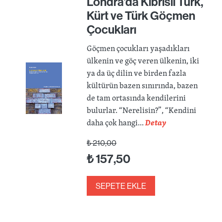
Londra’da Kıbrıslı Türk,
Kürt ve Türk Göçmen
Çocukları
Göçmen çocukları yaşadıkları
ülkenin ve göç veren ülkenin, iki
ya da üç dilin ve birden fazla
kültürün bazen sınırında, bazen
de tam ortasında kendilerini
bulurlar. “Nerelisin?”, “Kendini
daha çok hangi...
Detay
₺
210,00
₺
157,50
SEPETE EKLE