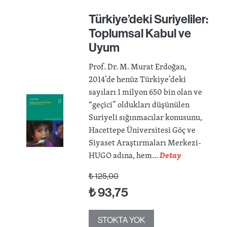
Türkiye’deki Suriyeliler:
Toplumsal Kabul ve
Uyum
Prof. Dr. M. Murat Erdoğan,
2014’de henüz Türkiye’deki
sayıları 1 milyon 650 bin olan ve
“geçici” oldukları düşünülen
Suriyeli sığınmacılar konusunu,
Hacettepe Üniversitesi Göç ve
Siyaset Araştırmaları Merkezi-
HUGO adına, hem...
Detay
₺
125,00
₺
93,75
STOKTA YOK