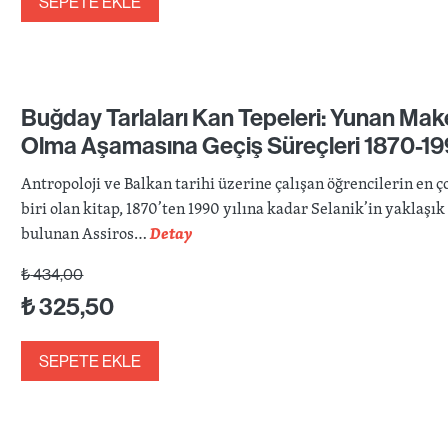
SEPETE EKLE
Buğday Tarlaları Kan Tepeleri: Yunan Ma
Olma Aşamasına Geçiş Süreçleri 1870-1
Antropoloji ve Balkan tarihi üzerine çalışan öğrencilerin en
biri olan kitap, 1870’ten 1990 yılına kadar Selanik’in yaklaş
bulunan Assiros…
Detay
₺
434,00
₺
325,50
SEPETE EKLE