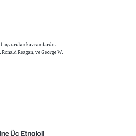
ık başvurulan kavramlardır.
, Ronald Reagan, ve George W.
rine Üç Etnoloji