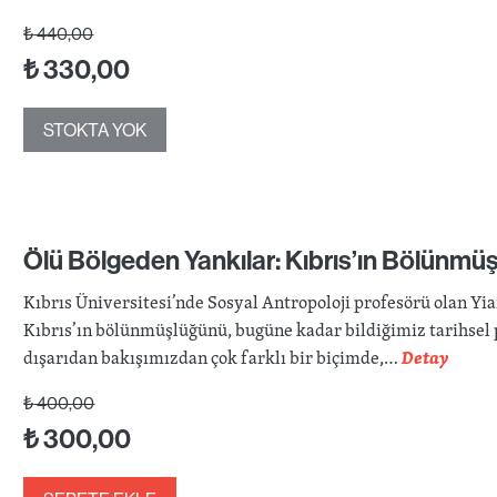
₺
440,00
₺
330,00
STOKTA YOK
Ölü Bölgeden Yankılar: Kıbrıs’ın Bölünm
Kıbrıs Üniversitesi’nde Sosyal Antropoloji profesörü olan Yi
Kıbrıs’ın bölünmüşlüğünü, bugüne kadar bildiğimiz tarihsel 
dışarıdan bakışımızdan çok farklı bir biçimde,…
Detay
₺
400,00
₺
300,00