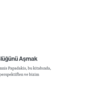
üşlüğünü Aşmak
annis Papadakis, bu kitabında,
perspektiften ve bizim