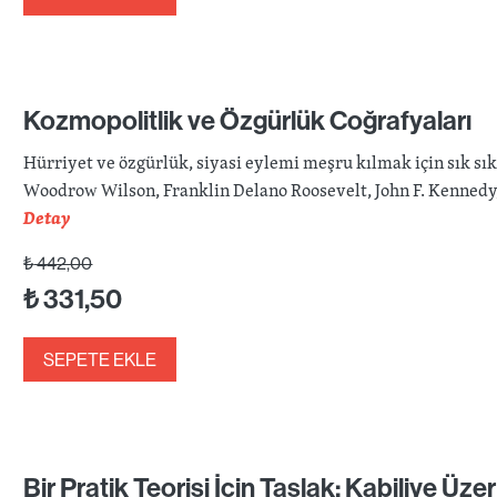
Kozmopolitlik ve Özgürlük Coğrafyaları
Hürriyet ve özgürlük, siyasi eylemi meşru kılmak için sık s
Woodrow Wilson, Franklin Delano Roosevelt, John F. Kennedy
Detay
₺
442,00
₺
331,50
SEPETE EKLE
Bir Pratik Teorisi İçin Taslak: Kabiliye Üze