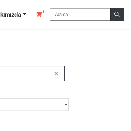
1
kımızda
×