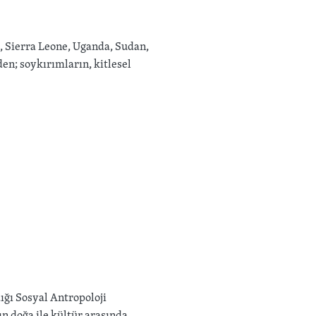
 Sierra Leone, Uganda, Sudan,
en; soykırımların, kitlesel
ığı Sosyal Antropoloji
ın doğa ile kültür arasında