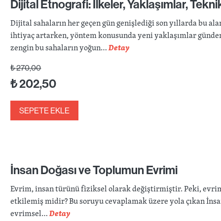
Dijital Etnografi: İlkeler, Yaklaşımlar, Tekni
Dijital sahaların her geçen gün genişlediği son yıllarda bu al
ihtiyaç artarken, yöntem konusunda yeni yaklaşımlar günd
zengin bu sahaların yoğun…
Detay
₺
270,00
₺
202,50
SEPETE EKLE
İnsan Doğası ve Toplumun Evrimi
Evrim, insan türünü fiziksel olarak değiştirmiştir. Peki, evri
etkilemiş midir? Bu soruyu cevaplamak üzere yola çıkan İns
evrimsel…
Detay