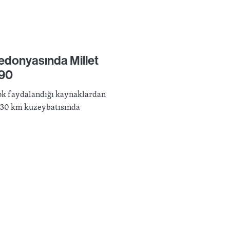
kedonyasında Millet
990
 çok faydalandığı kaynaklardan
ık 30 km kuzeybatısında