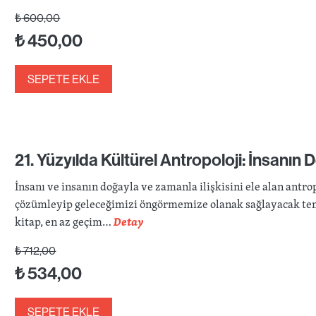
₺
600,00
₺
450,00
SEPETE EKLE
21. Yüzyılda Kültürel Antropoloji: İnsanın 
İnsanı ve insanın doğayla ve zamanla ilişkisini ele alan antro
çözümleyip geleceğimizi öngörmemize olanak sağlayacak teme
kitap, en az geçim…
Detay
₺
712,00
₺
534,00
SEPETE EKLE