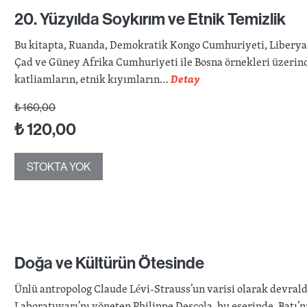
20. Yüzyılda Soykırım ve Etnik Temizlik
Bu kitapta, Ruanda, Demokratik Kongo Cumhuriyeti, Liberya,
Çad ve Güney Afrika Cumhuriyeti ile Bosna örnekleri üzerind
katliamların, etnik kıyımların…
Detay
₺
160,00
₺
120,00
STOKTA YOK
Doğa ve Kültürün Ötesinde
Ünlü antropolog Claude Lévi-Strauss’un varisi olarak devrald
Laboratuvarı’nı yöneten Philippe Descola, bu eserinde, Batı’n