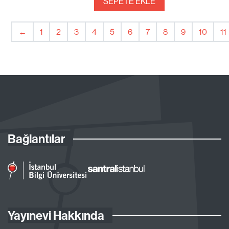
SEPETE EKLE
←
1
2
3
4
5
6
7
8
9
10
11
Bağlantılar
Yayınevi Hakkında