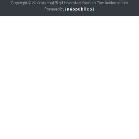
Copyright © 2018 İstanbul Bilgi Üniversitesi Yayınları. Tüm hakları saklıdır.
Powered by
[
néopublico
]