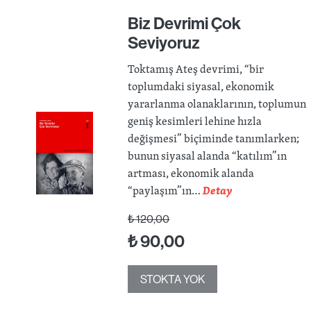
Biz Devrimi Çok
Seviyoruz
Toktamış Ateş devrimi, “bir
toplumdaki siyasal, ekonomik
yararlanma olanaklarının, toplumun
geniş kesimleri lehine hızla
değişmesi” biçiminde tanımlarken;
bunun siyasal alanda “katılım”ın
artması, ekonomik alanda
“paylaşım”ın…
Detay
₺
120,00
₺
90,00
STOKTA YOK