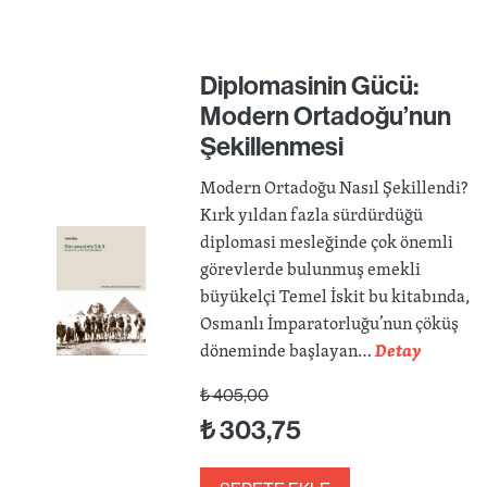
Diplomasinin Gücü:
Modern Ortadoğu’nun
Şekillenmesi
Modern Ortadoğu Nasıl Şekillendi?
Kırk yıldan fazla sürdürdüğü
diplomasi mesleğinde çok önemli
görevlerde bulunmuş emekli
büyükelçi Temel İskit bu kitabında,
Osmanlı İmparatorluğu’nun çöküş
döneminde başlayan…
Detay
₺
405,00
₺
303,75