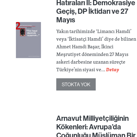
Hatıraları II: Demokrasiye
Geçiş, DP İktidarı ve 27
Mayıs
Yakın tarihimizde ‘Limancı Hamdi’
veya ‘İktisatçi Hamdi’ diye de bilinen
Ahmet Hamdi Başar, İkinci
Meşrutiyet döneminden 27 Mayıs
askeri darbesine uzanan süreçte
Türkiye’nin siyasi ve…
Detay
STOKTA YOK
Arnavut Milliyetçiliğinin
Kökenleri: Avrupa’da
Çoğunluğu Müslüman Bir