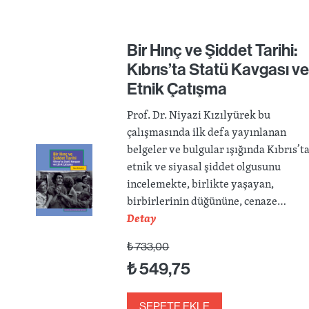
Bir Hınç ve Şiddet Tarihi:
Kıbrıs’ta Statü Kavgası v
Etnik Çatışma
Prof. Dr. Niyazi Kızılyürek bu
çalışmasında ilk defa yayınlanan
belgeler ve bulgular ışığında Kıbrıs’t
etnik ve siyasal şiddet olgusunu
incelemekte, birlikte yaşayan,
birbirlerinin düğününe, cenaze…
Detay
₺
733,00
₺
549,75
SEPETE EKLE