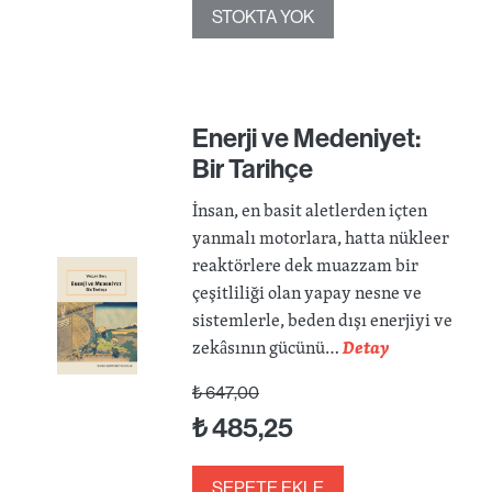
STOKTA YOK
Enerji ve Medeniyet:
Bir Tarihçe
İnsan, en basit aletlerden içten
yanmalı motorlara, hatta nükleer
reaktörlere dek muazzam bir
çeşitliliği olan yapay nesne ve
sistemlerle, beden dışı enerjiyi ve
zekâsının gücünü…
Detay
₺
647,00
₺
485,25
SEPETE EKLE