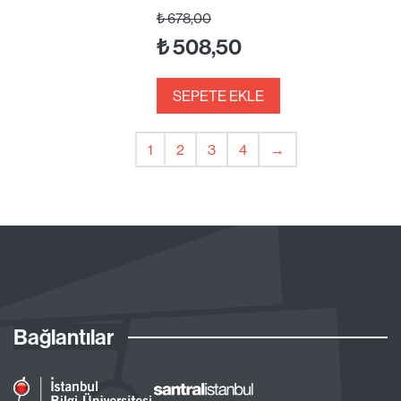
₺
678,00
₺
508,50
SEPETE EKLE
1
2
3
4
→
Bağlantılar