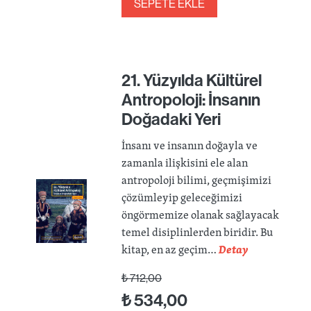
SEPETE EKLE
21. Yüzyılda Kültürel
Antropoloji: İnsanın
Doğadaki Yeri
İnsanı ve insanın doğayla ve
zamanla ilişkisini ele alan
antropoloji bilimi, geçmişimizi
çözümleyip geleceğimizi
öngörmemize olanak sağlayacak
temel disiplinlerden biridir. Bu
kitap, en az geçim…
Detay
₺
712,00
₺
534,00