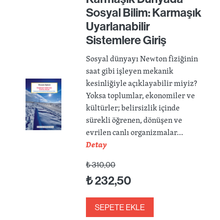
Sosyal Bilim: Karmaşık
Uyarlanabilir
Sistemlere Giriş
Sosyal dünyayı Newton fiziğinin
saat gibi işleyen mekanik
kesinliğiyle açıklayabilir miyiz?
Yoksa toplumlar, ekonomiler ve
kültürler; belirsizlik içinde
sürekli öğrenen, dönüşen ve
evrilen canlı organizmalar…
Detay
₺
310,00
₺
232,50
SEPETE EKLE