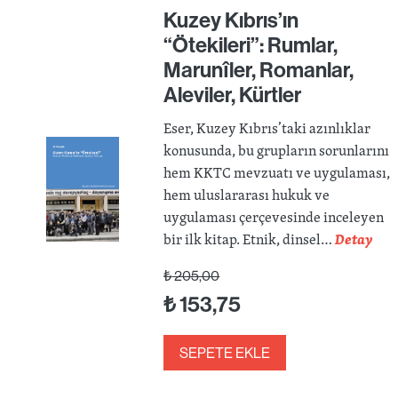
Kuzey Kıbrıs’ın
“Ötekileri”: Rumlar,
Marunîler, Romanlar,
Aleviler, Kürtler
Eser, Kuzey Kıbrıs’taki azınlıklar
konusunda, bu grupların sorunlarını
hem KKTC mevzuatı ve uygulaması,
hem uluslararası hukuk ve
uygulaması çerçevesinde inceleyen
bir ilk kitap. Etnik, dinsel…
Detay
₺
205,00
₺
153,75
SEPETE EKLE