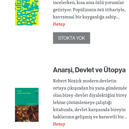
incelerken, kısa ama özlü yorumlar
getiriyor. Popülizmin özü itibariyle,
kavramsal bir kayganlığa sahip…
Detay
STOKTA YOK
Anarşi, Devlet ve Ütopya
Robert Nozick modern devletin
ortaya çıkışından bu yana gündemde
olan birey-devlet diyalektiğini birey
lehine çözümlemeye çalıştığı
kitabında, devlet karşısında bireyin
haklarının gelişmiş ve hararetli bir…
Detay