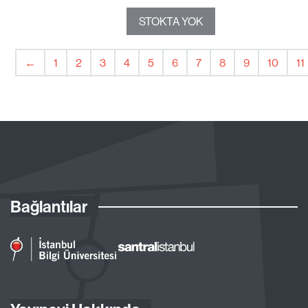
STOKTA YOK
←
1
2
3
4
5
6
7
8
9
10
11
Bağlantılar