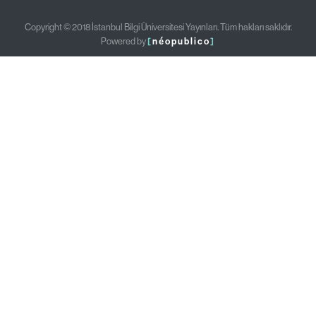
Copyright © 2018 İstanbul Bilgi Üniversitesi Yayınları. Tüm hakları saklıdır.
Powered by
[
néopublico
]