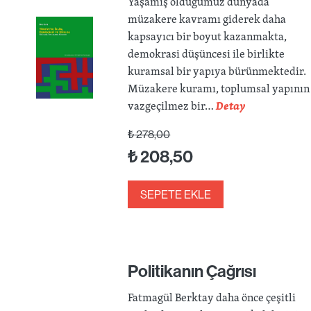
Yaşamış olduğumuz dünyada
müzakere kavramı giderek daha
kapsayıcı bir boyut kazanmakta,
demokrasi düşüncesi ile birlikte
kuramsal bir yapıya bürünmektedir.
Müzakere kuramı, toplumsal yapının
vazgeçilmez bir…
Detay
₺
278,00
₺
208,50
SEPETE EKLE
Politikanın Çağrısı
Fatmagül Berktay daha önce çeşitli