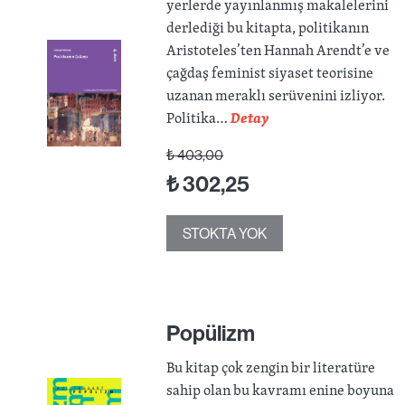
yerlerde yayınlanmış makalelerini
derlediği bu kitapta, politikanın
Aristoteles’ten Hannah Arendt’e ve
çağdaş feminist siyaset teorisine
uzanan meraklı serüvenini izliyor.
Politika…
Detay
₺
403,00
₺
302,25
STOKTA YOK
Popülizm
Bu kitap çok zengin bir literatüre
sahip olan bu kavramı enine boyuna