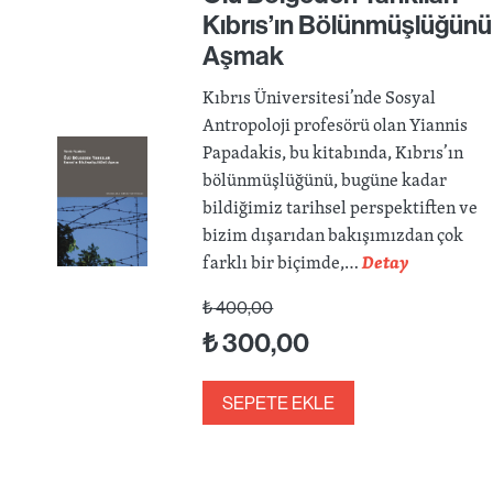
Kıbrıs’ın Bölünmüşlüğünü
Aşmak
Kıbrıs Üniversitesi’nde Sosyal
Antropoloji profesörü olan Yiannis
Papadakis, bu kitabında, Kıbrıs’ın
bölünmüşlüğünü, bugüne kadar
bildiğimiz tarihsel perspektiften ve
bizim dışarıdan bakışımızdan çok
farklı bir biçimde,…
Detay
₺
400,00
₺
300,00
SEPETE EKLE